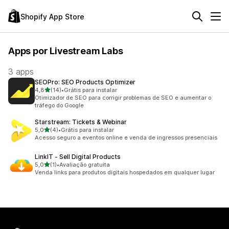
Shopify App Store
Apps por Livestream Labs
3 apps
SEOPro: SEO Products Optimizer
de 5 estrelas
4,8
(14)
•
Grátis para instalar
14 avaliações ao todo
Otimizador de SEO para corrigir problemas de SEO e aumentar o
tráfego do Google
Starstream: Tickets & Webinar
de 5 estrelas
5,0
(4)
•
Grátis para instalar
4 avaliações ao todo
Acesso seguro a eventos online e venda de ingressos presenciais
LinkIT ‑ Sell Digital Products
de 5 estrelas
5,0
(1)
•
Avaliação gratuita
1 avaliações ao todo
Venda links para produtos digitais hospedados em qualquer lugar