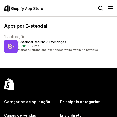
Shopify App Store
Apps por E-stebdal
1 aplicação
E‑stebdal Returns & Exchanges
de 5 estrelas
5,0
(38)
•
Free
38 total de avaliações
Manage returns and exchanges while retaining revenue.
Categorias de aplicação
Principais categorias
Canais de vendas
Envio direto