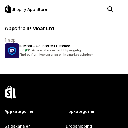
Shopify App Store
Apps fra IP Moat Ltd
1 app
IP Moat ‑ Counterfeit Defence
ud af 5 stjerner
5,0
(1)
•
Gratis abonnement tilgængeligt
1 anmeldelser i alt
Find og fjern kopivarer på onlinemarkedspladser
Appkategorier
Topkategorier
Salgskanaler
Dropshipping