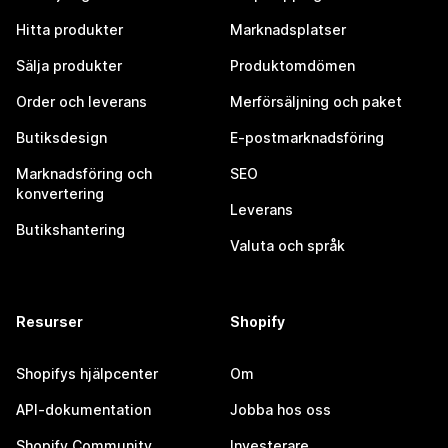
Hitta produkter
Marknadsplatser
Sälja produkter
Produktomdömen
Order och leverans
Merförsäljning och paket
Butiksdesign
E-postmarknadsföring
Marknadsföring och
SEO
konvertering
Leverans
Butikshantering
Valuta och språk
Resurser
Shopify
Shopifys hjälpcenter
Om
API-dokumentation
Jobba hos oss
Shopify Community
Investerare