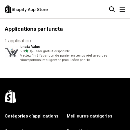
Shopify App Store
Applications par Iuncta
1 application
Iuncta Value
étoile(s) sur 5
5,0
(1)
•
Essai gratuit disponible
1 avis au total
Mettez fin à l’abandon de panier en temps réel avec des
récompenses intelligentes propulsées par l’IA
Catégories d’applications
Meilleures catégories