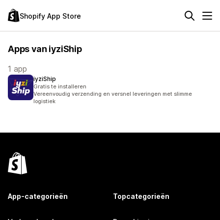
Shopify App Store
Apps van iyziShip
1 app
iyziShip
Gratis te installeren
Vereenvoudig verzending en versnel leveringen met slimme
logistiek
App-categorieën
Topcategorieën