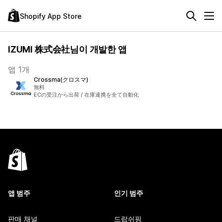
Shopify App Store
IZUMI 株式会社님이 개발한 앱
앱 1개
Crossma(クロスマ)
無料
ECの受注から出荷 / 在庫連携を全て自動化
앱 범주
인기 범주
판매 채널
드랍쉬핑