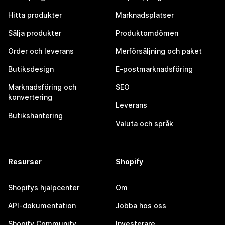
Hitta produkter
Marknadsplatser
Sälja produkter
Produktomdömen
Order och leverans
Merförsäljning och paket
Butiksdesign
E-postmarknadsföring
Marknadsföring och
SEO
konvertering
Leverans
Butikshantering
Valuta och språk
Resurser
Shopify
Shopifys hjälpcenter
Om
API-dokumentation
Jobba hos oss
Shopify Community
Investerare