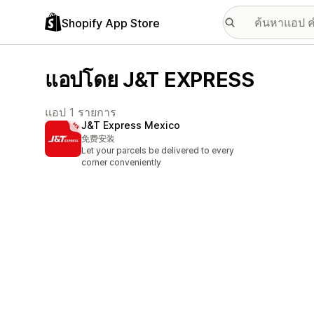
Shopify App Store
แอปโดย J&T EXPRESS
แอป 1 รายการ
J&T Express Mexico
免费安装
Let your parcels be delivered to every
corner conveniently