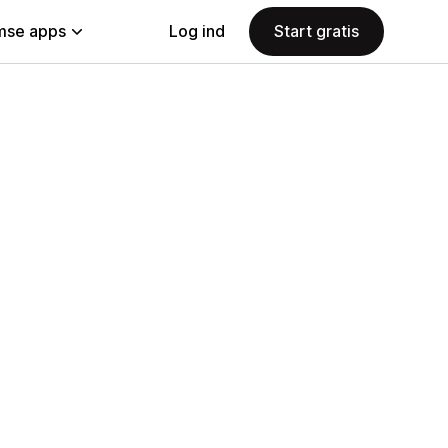
se apps
Log ind
Start gratis