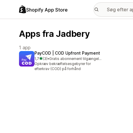
Shopify App Store
Apps fra Jadbery
1 app
PayCOD | COD Upfront Payment
ud af 5 stjerner
1,7
(3)
•
Gratis abonnement tilgængeligt
3 anmeldelser i alt
Opkræv bekræftelsesgebyrer for
efterkrav (COD) på forhånd