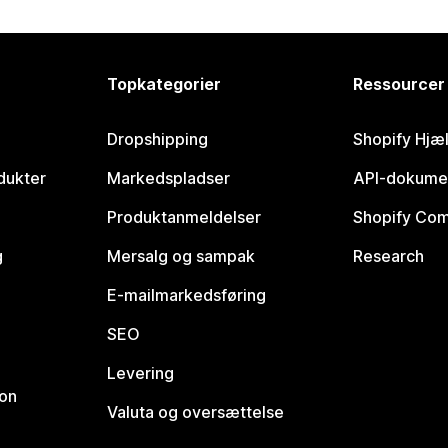
Topkategorier
Ressourcer
Dropshipping
Shopify Hjæ
dukter
Markedspladser
API-dokume
Produktanmeldelser
Shopify Co
g
Mersalg og sampak
Research
E-mailmarkedsføring
SEO
Levering
ion
Valuta og oversættelse