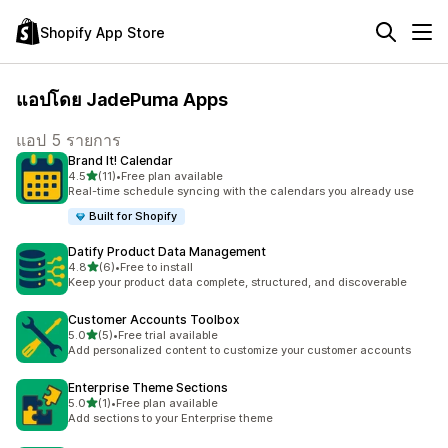
Shopify App Store
แอปโดย JadePuma Apps
แอป 5 รายการ
Brand It! Calendar
เต็ม 5 ดาว
4.5
(11)
•
Free plan available
ทั้งหมด 11 รีวิว
Real-time schedule syncing with the calendars you already use
Built for Shopify
Datify Product Data Management
เต็ม 5 ดาว
4.8
(6)
•
Free to install
ทั้งหมด 6 รีวิว
Keep your product data complete, structured, and discoverable
Customer Accounts Toolbox
เต็ม 5 ดาว
5.0
(5)
•
Free trial available
ทั้งหมด 5 รีวิว
Add personalized content to customize your customer accounts
Enterprise Theme Sections
เต็ม 5 ดาว
5.0
(1)
•
Free plan available
ทั้งหมด 1 รีวิว
Add sections to your Enterprise theme