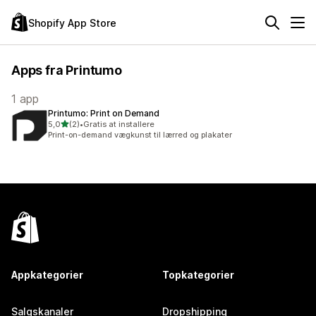
Shopify App Store
Apps fra Printumo
1 app
Printumo: Print on Demand
ud af 5 stjerner
5,0
(2)
•
Gratis at installere
2 anmeldelser i alt
Print-on-demand vægkunst til lærred og plakater
Appkategorier
Topkategorier
Salgskanaler
Dropshipping