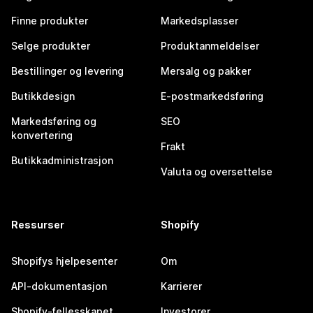
Finne produkter
Markedsplasser
Selge produkter
Produktanmeldelser
Bestillinger og levering
Mersalg og pakker
Butikkdesign
E-postmarkedsføring
Markedsføring og
SEO
konvertering
Frakt
Butikkadministrasjon
Valuta og oversettelse
Ressurser
Shopify
Shopifys hjelpesenter
Om
API-dokumentasjon
Karrierer
Shopify-fellesskapet
Investorer