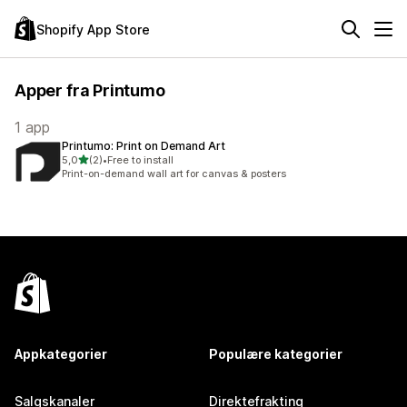
Shopify App Store
Apper fra Printumo
1 app
Printumo: Print on Demand Art
av 5 stjerner
5,0
(2)
•
Free to install
Totalt 2 omtaler
Print-on-demand wall art for canvas & posters
Appkategorier
Populære kategorier
Salgskanaler
Direktefrakting