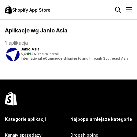
Shopify App Store
Aplikacje wg Janio Asia
1 aplikacja
Janio Asia
na 5 gwiazdek
5,0
(4)
•
Free to install
Łączna liczba recenzji: 4
International eCommerce shipping to and through Southeast Asia
Kategorie aplikacji
Najpopularniejsze kategorie
Kanały sprzedaży
Dropshipping