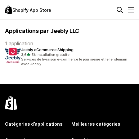
Shopify App Store
Applications par Jeebly LLC
1 application
Jeebly eCommerce Shipping
étoile(s) sur 5
3,6
(5)
•
Installation gratuite
5 avis au total
Services de livraison e-commerce le jour même et le lendemain
avec Jeebly
Catégories d’applications
Meilleures catégories