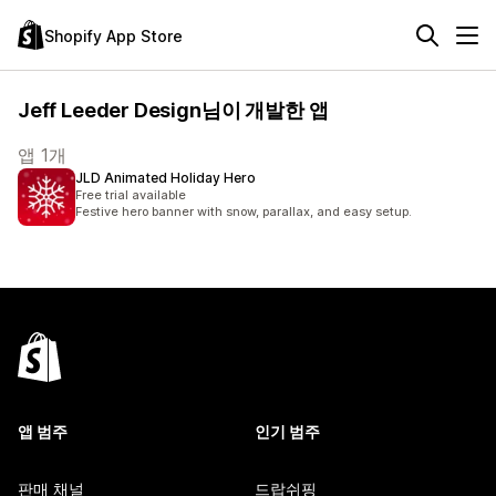
Shopify App Store
Jeff Leeder Design님이 개발한 앱
앱 1개
JLD Animated Holiday Hero
Free trial available
Festive hero banner with snow, parallax, and easy setup.
앱 범주
인기 범주
판매 채널
드랍쉬핑