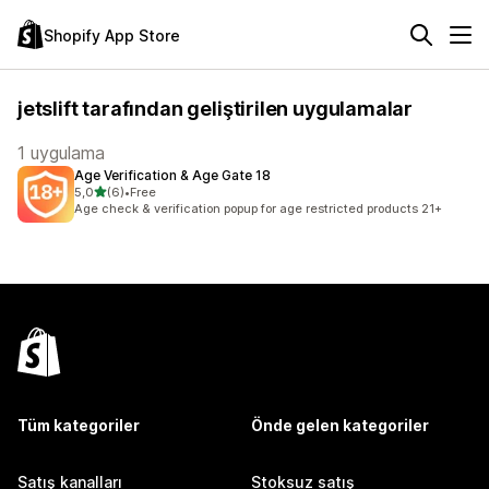
Shopify App Store
jetslift tarafından geliştirilen uygulamalar
1 uygulama
Age Verification & Age Gate 18
5 yıldız üzerinden
5,0
(6)
•
Free
toplam 6 değerlendirme
Age check & verification popup for age restricted products 21+
Tüm kategoriler
Önde gelen kategoriler
Satış kanalları
Stoksuz satış