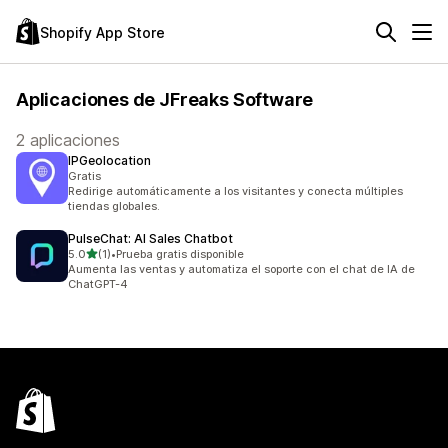
Shopify App Store
Aplicaciones de JFreaks Software
2 aplicaciones
IPGeolocation
Gratis
Redirige automáticamente a los visitantes y conecta múltiples
tiendas globales.
PulseChat: AI Sales Chatbot
de 5 estrellas
5.0
(1)
•
Prueba gratis disponible
1 reseñas en total
Aumenta las ventas y automatiza el soporte con el chat de IA de
ChatGPT-4