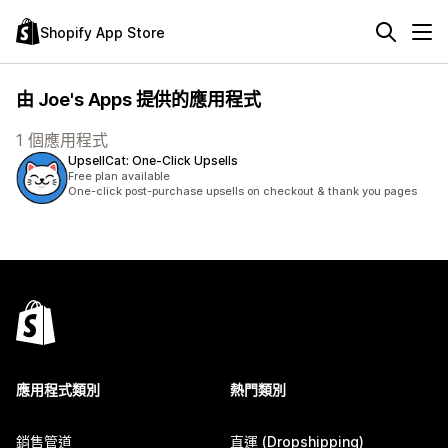
Shopify App Store
由 Joe's Apps 提供的應用程式
1 個應用程式
UpsellCat: One‑Click Upsells
Free plan available
One-click post-purchase upsells on checkout & thank you pages
應用程式類別
熱門類別
銷售管道
直運 (Dropshipping)