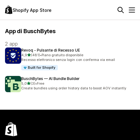
Shopify App Store
App di BuschBytes
2 app
Revoq ‑ Pulsante di Recesso UE
stelle su 5
4,9
(481)
•
Piano gratuito disponibile
481 recensioni totali
Recesso elettronico senza login con conferma via email
Built for Shopify
BuschBytes — AI Bundle Builder
stelle su 5
5,0
(3)
•
Free
3 recensioni totali
Create bundles using order history data to boost AOV instantly