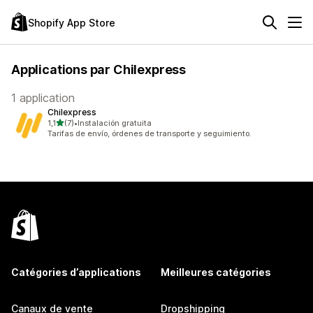
Shopify App Store
Applications par Chilexpress
1 application
Chilexpress
étoile(s) sur 5
1,1
(7)
•
Instalación gratuita
7 avis au total
Tarifas de envío, órdenes de transporte y seguimiento.
Catégories d’applications
Meilleures catégories
Canaux de vente
Dropshipping