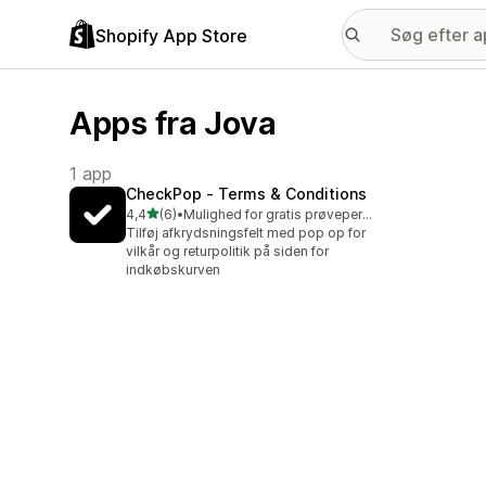
Shopify App Store
Apps fra Jova
1 app
CheckPop ‑ Terms & Conditions
ud af 5 stjerner
4,4
(6)
•
Mulighed for gratis prøveperiode
6 anmeldelser i alt
Tilføj afkrydsningsfelt med pop op for
vilkår og returpolitik på siden for
indkøbskurven