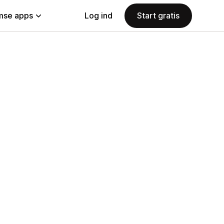
se apps
Log ind
Start gratis