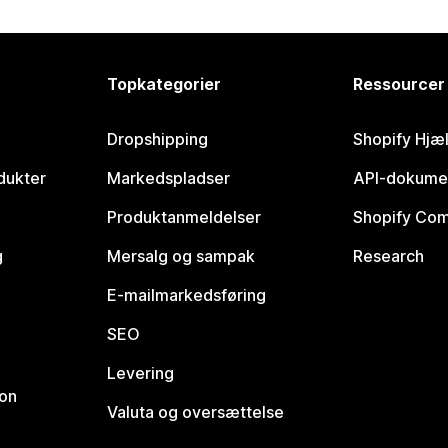
Topkategorier
Ressourcer
Dropshipping
Shopify Hjæ
dukter
Markedspladser
API-dokume
Produktanmeldelser
Shopify Co
g
Mersalg og sampak
Research
E-mailmarkedsføring
SEO
Levering
ion
Valuta og oversættelse