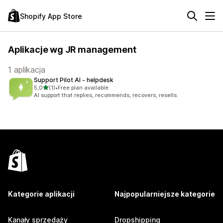
Shopify App Store
Aplikacje wg JR management
1 aplikacja
Support Pilot AI ‑ helpdesk
na 5 gwiazdek
5,0
(1)
•
Free plan available
Łączna liczba recenzji: 1
AI support that replies, recommends, recovers, resells.
Kategorie aplikacji
Najpopularniejsze kategorie
Kanały sprzedaży
Dropshipping