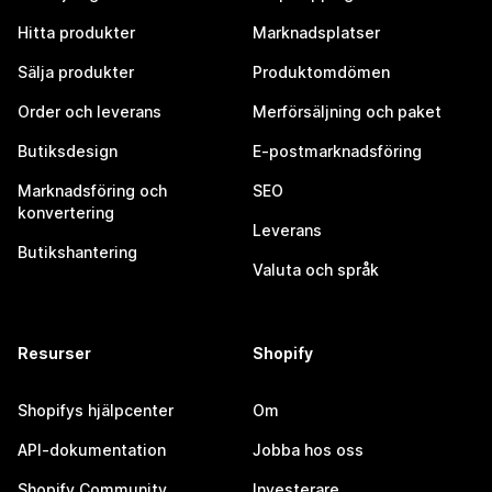
Hitta produkter
Marknadsplatser
Sälja produkter
Produktomdömen
Order och leverans
Merförsäljning och paket
Butiksdesign
E-postmarknadsföring
Marknadsföring och
SEO
konvertering
Leverans
Butikshantering
Valuta och språk
Resurser
Shopify
Shopifys hjälpcenter
Om
API-dokumentation
Jobba hos oss
Shopify Community
Investerare