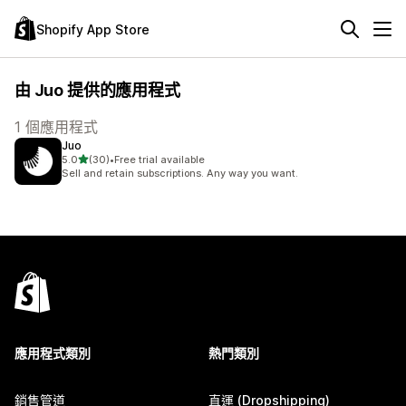
Shopify App Store
由 Juo 提供的應用程式
1 個應用程式
Juo
滿分 5 顆星
5.0
(30)
•
Free trial available
共有 30 則評價
Sell and retain subscriptions. Any way you want.
應用程式類別
熱門類別
銷售管道
直運 (Dropshipping)