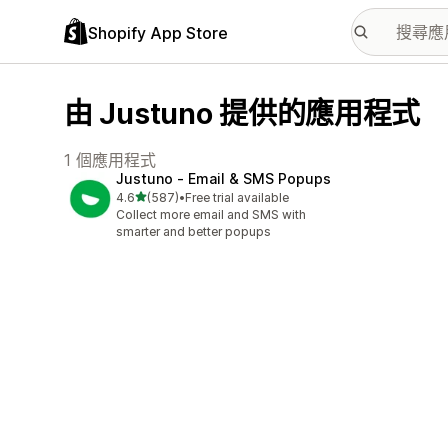
Shopify App Store
由 Justuno 提供的應用程式
1 個應用程式
Justuno ‑ Email & SMS Popups
滿分 5 顆星
4.6
(587)
•
Free trial available
共有 587 則評價
Collect more email and SMS with
smarter and better popups