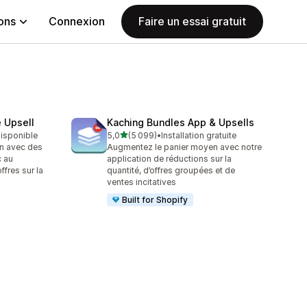
ions
Connexion
Faire un essai gratuit
 Upsell
Kaching Bundles App & Upsells
étoile(s) sur 5
 disponible
5,0
(5 099)
•
Installation gratuite
5099 avis au total
n avec des
Augmentez le panier moyen avec notre
c au
application de réductions sur la
fres sur la
quantité, d’offres groupées et de
ventes incitatives
Built for Shopify