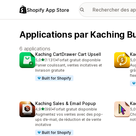
Shopify App Store
Applications par Kaching B
6 applications
Kaching CartDrawer Cart Upsell
Ka
étoile(s) sur 5
5,0
(1 131)
•
Forfait gratuit disponible
5,0
1131 avis au total
822
Panier coulissant, ventes incitatives et
Aug
livraison gratuite
grâ
fle
Built for Shopify
Kaching Sales & Email Popup
Ka
étoile(s) sur 5
4,9
(99)
•
Forfait gratuit disponible
5,0
99 avis au total
35 
Augmentez vos ventes avec des pop-
Cho
ups d’e-mail, de réduction et de vente
not
incitative
Built for Shopify