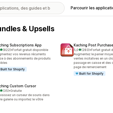
Parcourir les applicat
undles & Upsells
ching Subscriptions App
Kaching Post Purchase
étoile(s) sur 5
étoile(s) sur 5
(822)
•
Forfait gratuit disponible
5,0
(283)
•
Forfait gratuit
 avis au total
283 avis au total
mentez vos revenus récurrents
Augmentez le panier moye
ce à des abonnements de produits
ventes incitatives en un cli
xibles
passage en caisse et des of
page de remerciement
Built for Shopify
Built for Shopify
ching Custom Cursor
étoile(s) sur 5
(35)
•
Gratuite
avis au total
isissez un curseur de souris dans
re galerie ou importez le vôtre