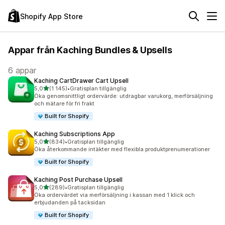
Shopify App Store
Appar från Kaching Bundles & Upsells
6 appar
Kaching CartDrawer Cart Upsell
av 5 stjärnor
5,0
(1 145)
•
Gratisplan tillgänglig
1145 recensioner totalt
Öka genomsnittligt ordervärde: utdragbar varukorg, merförsäljning
och mätare för fri frakt
Built for Shopify
Kaching Subscriptions App
av 5 stjärnor
5,0
(834)
•
Gratisplan tillgänglig
834 recensioner totalt
Öka återkommande intäkter med flexibla produktprenumerationer
Built for Shopify
Kaching Post Purchase Upsell
av 5 stjärnor
5,0
(289)
•
Gratisplan tillgänglig
289 recensioner totalt
Öka ordervärdet via merförsäljning i kassan med 1 klick och
erbjudanden på tacksidan
Built for Shopify