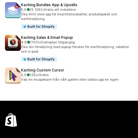
Kaching Bundles App & Upsells
av 5 stjärnor
5,0
(5 128)
•
Gratis att installera
5128 recensioner totalt
Öka AOV med app för kvantitetsrabatter, produktpaket och
merförsäljning
Built for Shopify
Kaching Sales & Email Popup
av 5 stjärnor
4,9
(101)
•
Gratisplan tillgänglig
101 recensioner totalt
Öka din försäljning med popup-fönster för merförsäljning, rabatter
och e-post
Built for Shopify
Kaching Custom Cursor
av 5 stjärnor
5,0
(35)
•
Gratis
35 recensioner totalt
Välj en muspekare från vårt galleri eller ladda upp en egen