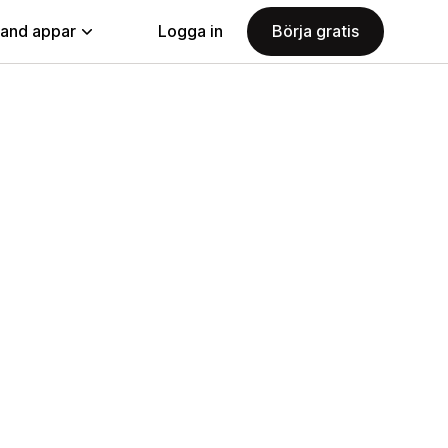
land appar
Logga in
Börja gratis