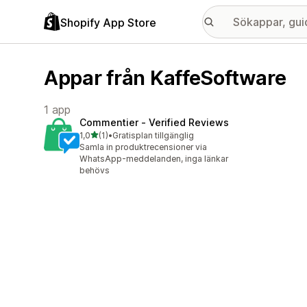
Shopify App Store
Appar från KaffeSoftware
1 app
Commentier ‑ Verified Reviews
av 5 stjärnor
1,0
(1)
•
Gratisplan tillgänglig
1 recensioner totalt
Samla in produktrecensioner via
WhatsApp-meddelanden, inga länkar
behövs