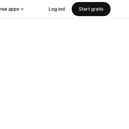
se apps
Log ind
Start gratis