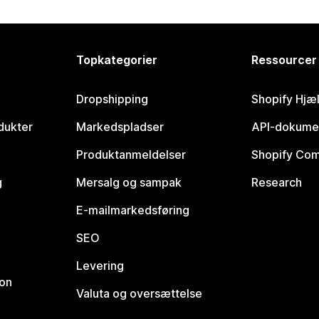
Topkategorier
Ressourcer
Dropshipping
Shopify Hjæ
dukter
Markedspladser
API-dokume
Produktanmeldelser
Shopify Co
g
Mersalg og sampak
Research
E-mailmarkedsføring
SEO
Levering
ion
Valuta og oversættelse