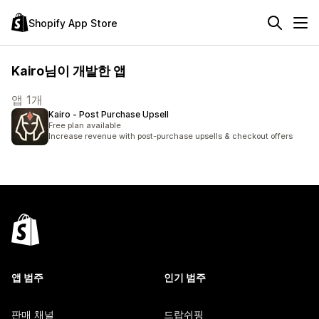
Shopify App Store
Kairo님이 개발한 앱
앱 1개
Kairo ‑ Post Purchase Upsell
Free plan available
Increase revenue with post-purchase upsells & checkout offers
앱 범주
인기 범주
판매 채널
드랍쉬핑