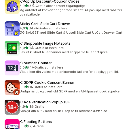
K:Pop Up Discount+Coupon Codes
ud af 5 stjerner
5,0
(37)
•
Gratis abonnement tilgængeligt
37 anmeldelser i alt
Øg antallet af konverteringer med smarte AI-pop-ups med rabatter
og rabatkoder.
Sticky Cart: Slide Cart Drawer
ud af 5 stjerner
4,6
(149)
•
Gratis at installere
149 anmeldelser i alt
ØG SALGET med Slide Kart & Upsell Side Cart UpCart Drawer Cart
K: Shoppable Image Hotspots
ud af 5 stjerner
4,9
(6)
•
Gratis at installere
6 anmeldelser i alt
Lav et klikbart billedbanner med shoppable billedhotspots
K: Number Counter
ud af 5 stjerner
5,0
(4)
•
Gratis at installere
4 anmeldelser i alt
Visualiser din vækst med animerede tællere for at opbygge tillid.
K: GDPR Cookie Consent Banner
ud af 5 stjerner
5,0
(1)
•
Gratis at installere
1 anmeldelser i alt
Undgå risici, og overhold GDPR med en AI-tilpasset cookiebjælke.
K: Age Verification Popup 18+
ud af 5 stjerner
4,9
(8)
•
Gratis
8 anmeldelser i alt
Beskyt din butik med en 18+-pop op til aldersbekræftelse.
K: Floating Buttons
ud af 5 stjerner
5,0
(2)
•
Gratis
2 anmeldelser i alt