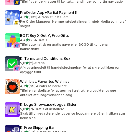
Tilføj flydende knapper til kontakt, handlinger og hurtig navigation
PreOrder App+Partial Payment K
ud af 5 stjerner
4,7
(382)
•
Gratis at installere
382 anmeldelser i alt
Pre Order Manager: Nemme ratebetalinger til øjeblikkelig øgning af
salget
BOT: Buy X Get Y, Free Gifts
ud af 5 stjerner
4,4
(28)
•
Gratis
28 anmeldelser i alt
Tilføj automatisk en gratis gave eller BOGO til kundens
indkøbskurv.
K: Terms and Conditions Box
ud af 5 stjerner
5,0
(2)
•
Gratis
2 anmeldelser i alt
Afkrydsningsfelt til handelsbetingelser for at sikre butikken og
opbygge tillid.
Wish List: Favorites Wishlist
ud af 5 stjerner
4,7
(69)
•
Gratis at installere
69 anmeldelser i alt
Tilføj en ønskeliste for at gemme foretrukne produkter og øge
antallet af tilbagevendende salg
K: Logo Showcase+Logos Slider
ud af 5 stjerner
5,0
(7)
•
Gratis at installere
7 anmeldelser i alt
Skab tillid med roterende logoer og logobannere på en hvilken som
helst side.
K: Free Shipping Bar
ud af 5 stjerner