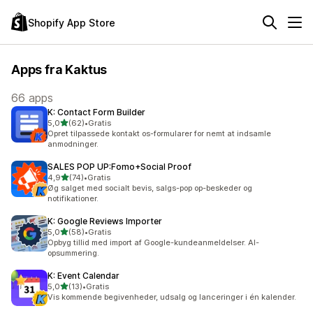
Shopify App Store
Apps fra Kaktus
66 apps
K: Contact Form Builder
ud af 5 stjerner
5,0
(62)
•
Gratis
62 anmeldelser i alt
Opret tilpassede kontakt os-formularer for nemt at indsamle
anmodninger.
SALES POP UP:Fomo+Social Proof
ud af 5 stjerner
4,9
(74)
•
Gratis
74 anmeldelser i alt
Øg salget med socialt bevis, salgs-pop op-beskeder og
notifikationer.
K: Google Reviews Importer
ud af 5 stjerner
5,0
(58)
•
Gratis
58 anmeldelser i alt
Opbyg tillid med import af Google-kundeanmeldelser. AI-
opsummering.
K: Event Calendar
ud af 5 stjerner
5,0
(13)
•
Gratis
13 anmeldelser i alt
Vis kommende begivenheder, udsalg og lanceringer i én kalender.