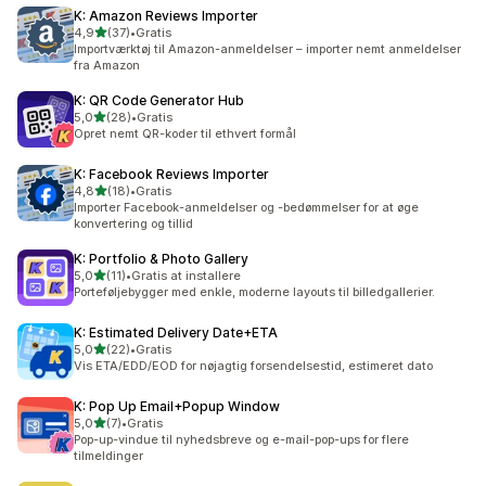
K: Amazon Reviews Importer
ud af 5 stjerner
4,9
(37)
•
Gratis
37 anmeldelser i alt
Importværktøj til Amazon-anmeldelser – importer nemt anmeldelser
fra Amazon
K: QR Code Generator Hub
ud af 5 stjerner
5,0
(28)
•
Gratis
28 anmeldelser i alt
Opret nemt QR-koder til ethvert formål
K: Facebook Reviews Importer
ud af 5 stjerner
4,8
(18)
•
Gratis
18 anmeldelser i alt
Importer Facebook-anmeldelser og -bedømmelser for at øge
konvertering og tillid
K: Portfolio & Photo Gallery
ud af 5 stjerner
5,0
(11)
•
Gratis at installere
11 anmeldelser i alt
Porteføljebygger med enkle, moderne layouts til billedgallerier.
K: Estimated Delivery Date+ETA
ud af 5 stjerner
5,0
(22)
•
Gratis
22 anmeldelser i alt
Vis ETA/EDD/EOD for nøjagtig forsendelsestid, estimeret dato
K: Pop Up Email+Popup Window
ud af 5 stjerner
5,0
(7)
•
Gratis
7 anmeldelser i alt
Pop-up-vindue til nyhedsbreve og e-mail-pop-ups for flere
tilmeldinger