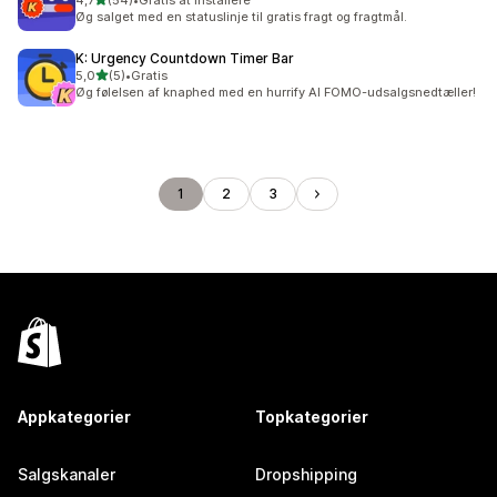
4,7
(54)
•
Gratis at installere
54 anmeldelser i alt
Øg salget med en statuslinje til gratis fragt og fragtmål.
K: Urgency Countdown Timer Bar
ud af 5 stjerner
5,0
(5)
•
Gratis
5 anmeldelser i alt
Øg følelsen af knaphed med en hurrify AI FOMO-udsalgsnedtæller!
1
2
3
Appkategorier
Topkategorier
Salgskanaler
Dropshipping