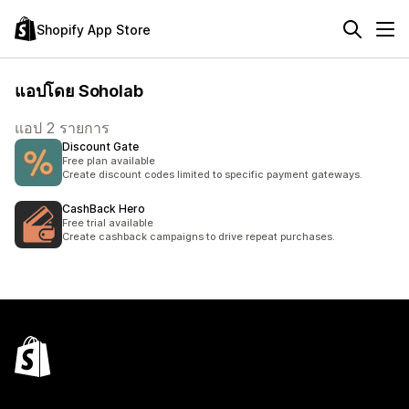
Shopify App Store
แอปโดย Soholab
แอป 2 รายการ
Discount Gate
Free plan available
Create discount codes limited to specific payment gateways.
CashBack Hero
Free trial available
Create cashback campaigns to drive repeat purchases.