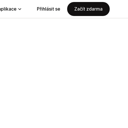
aplikace
Přihlásit se
Začít zdarma