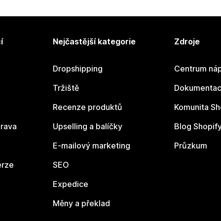
í
Nejčastější kategorie
Zdroje
Dropshipping
Centrum náp
Tržiště
Dokumentace
Recenze produktů
Komunita Sh
rava
Upselling a balíčky
Blog Shopif
E-mailový marketing
Průzkum
erze
SEO
Expedice
Měny a překlad