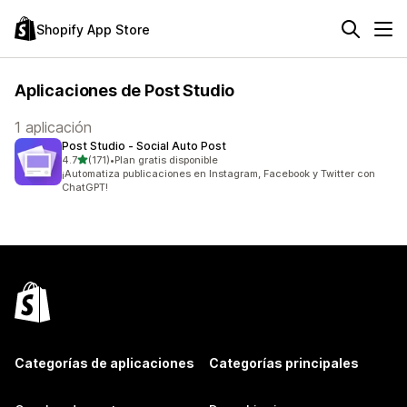
Shopify App Store
Aplicaciones de Post Studio
1 aplicación
Post Studio ‑ Social Auto Post
de 5 estrellas
4.7
(171)
•
Plan gratis disponible
171 reseñas en total
¡Automatiza publicaciones en Instagram, Facebook y Twitter con
ChatGPT!
Categorías de aplicaciones
Categorías principales