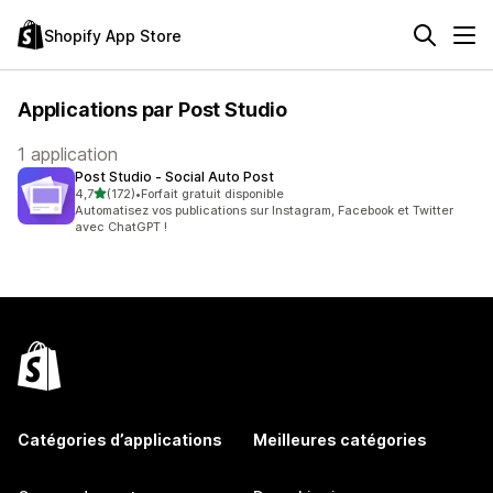
Shopify App Store
Applications par Post Studio
1 application
Post Studio ‑ Social Auto Post
étoile(s) sur 5
4,7
(172)
•
Forfait gratuit disponible
172 avis au total
Automatisez vos publications sur Instagram, Facebook et Twitter
avec ChatGPT !
Catégories d’applications
Meilleures catégories