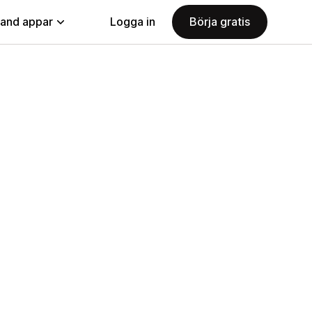
land appar
Logga in
Börja gratis