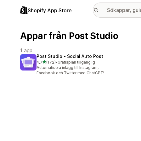
Shopify App Store
Appar från Post Studio
1 app
Post Studio ‑ Social Auto Post
av 5 stjärnor
4,7
(172)
•
Gratisplan tillgänglig
172 recensioner totalt
Automatisera inlägg till Instagram,
Facebook och Twitter med ChatGPT!