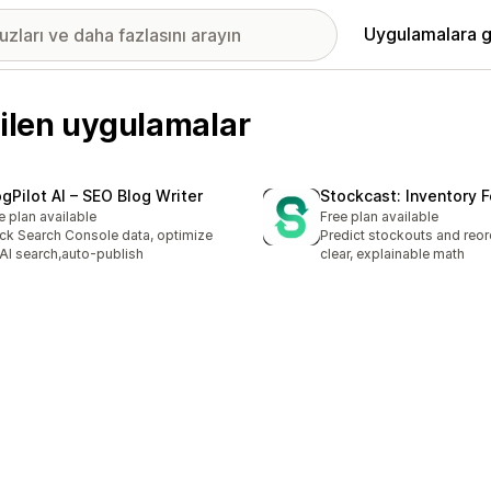
Uygulamalara g
rilen uygulamalar
ogPilot AI – SEO Blog Writer
Stockcast: Inventory 
e plan available
Free plan available
ck Search Console data, optimize
Predict stockouts and reor
 AI search,auto-publish
clear, explainable math