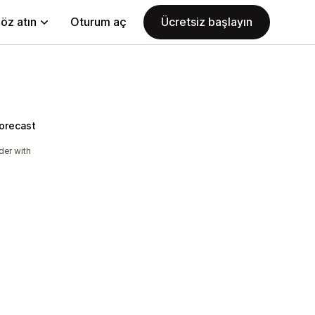
öz atın
Oturum aç
Ücretsiz başlayın
Forecast
der with