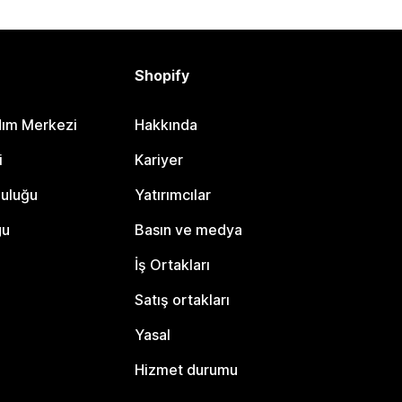
Shopify
dım Merkezi
Hakkında
i
Kariyer
luluğu
Yatırımcılar
gu
Basın ve medya
İş Ortakları
Satış ortakları
Yasal
Hizmet durumu