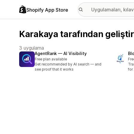
Shopify App Store
Karakaya tarafından gelişti
3 uygulama
AgentRank — AI Visibility
Bl
Free plan available
Fre
Get recommended by AI search — and
Tra
see proof that it works
for