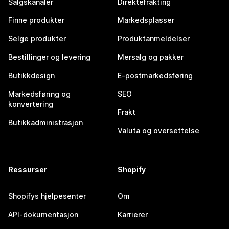
Salgskanaler
Direktefrakting
Finne produkter
Markedsplasser
Selge produkter
Produktanmeldelser
Bestillinger og levering
Mersalg og pakker
Butikkdesign
E-postmarkedsføring
Markedsføring og
SEO
konvertering
Frakt
Butikkadministrasjon
Valuta og oversettelse
Ressurser
Shopify
Shopifys hjelpesenter
Om
API-dokumentasjon
Karrierer