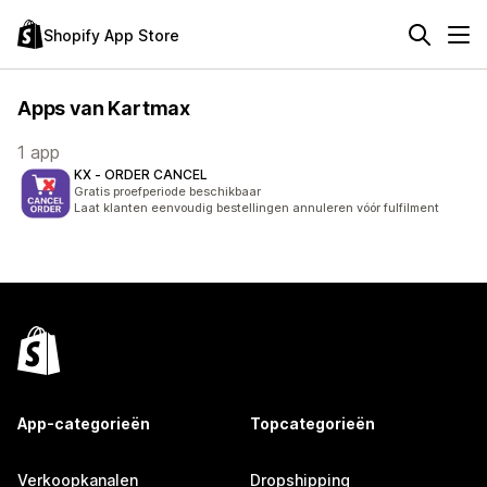
Shopify App Store
Apps van Kartmax
1 app
KX ‑ ORDER CANCEL
Gratis proefperiode beschikbaar
Laat klanten eenvoudig bestellingen annuleren vóór fulfilment
App-categorieën
Topcategorieën
Verkoopkanalen
Dropshipping