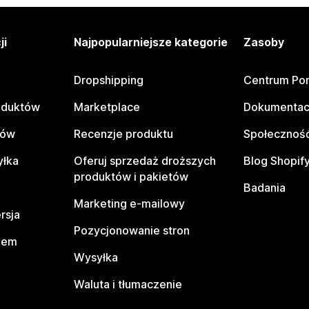
ji
Najpopularniejsze kategorie
Zasoby
Dropshipping
Centrum Po
oduktów
Marketplace
Dokumentac
tów
Recenzje produktu
Społeczność
yłka
Oferuj sprzedaż droższych
Blog Shopif
produktów i pakietów
Badania
Marketing e-mailowy
rsja
Pozycjonowanie stron
pem
Wysyłka
Waluta i tłumaczenie