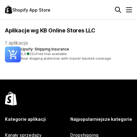
Shopify App Store
Aplikacje wg KB Online Stores LLC
1 aplikacja
Upsify: Shipping Insurance
na 5 gwiazdek
5,0
(2)
•
Free trial available
Łączna liczba recenzji: 2
Real shipping protection with insurer-backed coverage
Kategorie aplikacji
Najpopularniejsze kategorie
Kanały sprzedaży
Dropshipping