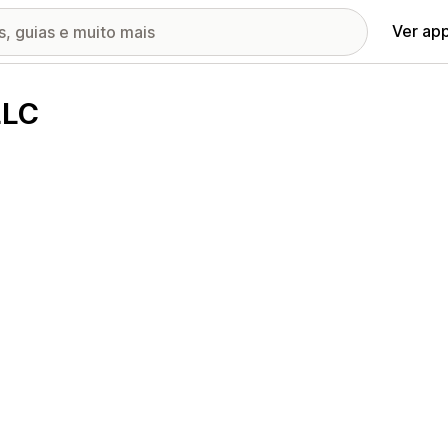
Ver ap
LLC