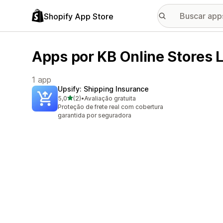
Shopify App Store
Apps por KB Online Stores 
1 app
Upsify: Shipping Insurance
de 5 estrelas
5,0
(2)
•
Avaliação gratuita
2 avaliações ao todo
Proteção de frete real com cobertura
garantida por seguradora