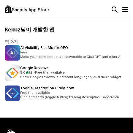
Shopify App Store
Kebbz님이 개발한 앱
앱 3개
AI Visibility & LLMs for GEO
Free
Make your store products discoverable to ChatGPT and other AI
Google Reviews
별 5개 중
5.0
(2)
•
Free trial available
총 리뷰 2개
Show Google reviews in different languages, customize widget
Toggle Description Hide/Show
Free trial available
Hide and show (toggle button) for long description - accordion