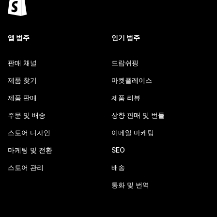
앱 범주
인기 범주
판매 채널
드랍쉬핑
제품 찾기
마켓플레이스
제품 판매
제품 리뷰
주문 및 배송
상향 판매 및 번들
스토어 디자인
이메일 마케팅
마케팅 및 전환
SEO
스토어 관리
배송
통화 및 번역