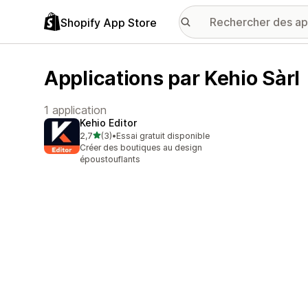
Shopify App Store
Applications par Kehio Sàrl
1 application
Kehio Editor
étoile(s) sur 5
2,7
(3)
•
Essai gratuit disponible
3 avis au total
Créer des boutiques au design
époustouflants