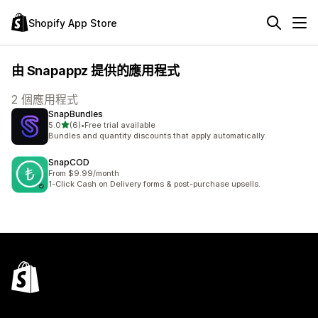
Shopify App Store
由 Snapappz 提供的應用程式
2 個應用程式
SnapBundles
滿分 5 顆星
5.0
(6)
•
Free trial available
共有 6 則評價
Bundles and quantity discounts that apply automatically.
SnapCOD
From $9.99/month
1-Click Cash on Delivery forms & post-purchase upsells.