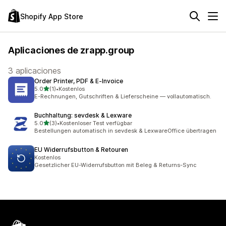
Shopify App Store
Aplicaciones de zrapp.group
3 aplicaciones
Order Printer, PDF & E‑Invoice
de 5 estrellas
5.0
(1)
•
Kostenlos
1 reseñas en total
E-Rechnungen, Gutschriften & Lieferscheine — vollautomatisch.
Buchhaltung: sevdesk & Lexware
de 5 estrellas
5.0
(3)
•
Kostenloser Test verfügbar
3 reseñas en total
Bestellungen automatisch in sevdesk & LexwareOffice übertragen
EU Widerrufsbutton & Retouren
Kostenlos
Gesetzlicher EU-Widerrufsbutton mit Beleg & Returns-Sync