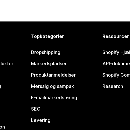
Topkategorier
Ressourcer
Dropshipping
Shopify Hjæ
dukter
Markedspladser
API-dokume
Produktanmeldelser
Shopify Co
g
Mersalg og sampak
Research
E-mailmarkedsføring
SEO
Levering
ion