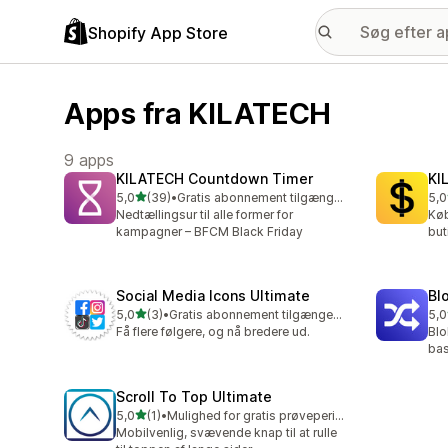
Shopify App Store
Apps fra KILATECH
9 apps
KILATECH Countdown Timer
KI
ud af 5 stjerner
5,0
(39)
•
Gratis abonnement tilgængeligt
5,0
39 anmeldelser i alt
80 
Nedtællingsur til alle former for
Køb
kampagner – BFCM Black Friday
but
Social Media Icons Ultimate
Bl
ud af 5 stjerner
5,0
(3)
•
Gratis abonnement tilgængeligt
5,0
3 anmeldelser i alt
6 a
Få flere følgere, og nå bredere ud.
Blo
bas
Scroll To Top Ultimate
ud af 5 stjerner
5,0
(1)
•
Mulighed for gratis prøveperiode
1 anmeldelser i alt
Mobilvenlig, svævende knap til at rulle