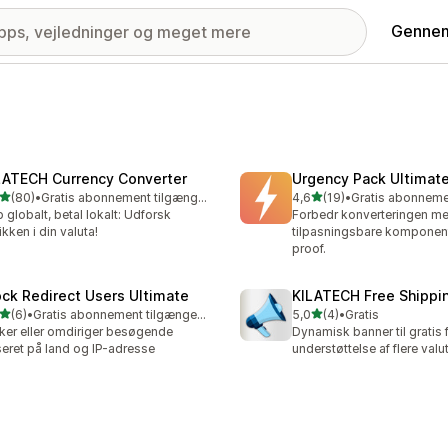
Gennem
LATECH Currency Converter
Urgency Pack Ultimat
ud af 5 stjerner
ud af 5 stjerner
(80)
•
Gratis abonnement tilgængeligt
4,6
(19)
•
anmeldelser i alt
19 anmeldelser i alt
 globalt, betal lokalt: Udforsk
Forbedr konverteringen m
ikken i din valuta!
tilpasningsbare komponente
proof.
ock Redirect Users Ultimate
KILATECH Free Shippin
ud af 5 stjerner
ud af 5 stjerner
(6)
•
Gratis abonnement tilgængeligt
5,0
(4)
•
Gratis
nmeldelser i alt
4 anmeldelser i alt
ker eller omdiriger besøgende
Dynamisk banner til gratis
eret på land og IP-adresse
understøttelse af flere valu