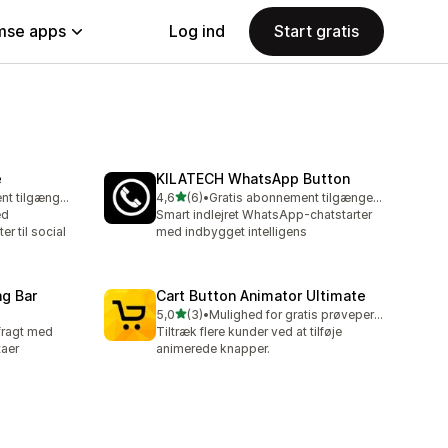
se apps
Log ind
Start gratis
e
KILATECH WhatsApp Button
ud af 5 stjerner
Gratis abonnement tilgængeligt
4,6
(6)
•
Gratis abonnement tilgængeligt
6 anmeldelser i alt
ed
Smart indlejret WhatsApp-chatstarter
r til social
med indbygget intelligens
g Bar
Cart Button Animator Ultimate
ud af 5 stjerner
5,0
(3)
•
Mulighed for gratis prøveperiode
3 anmeldelser i alt
 fragt med
Tiltræk flere kunder ved at tilføje
taer
animerede knapper.