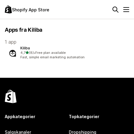
Shopify App Store
Apps fra Kiliba
1 app
Kiliba
ud af 5 stjerner
4,7
(8)
•
Free plan available
8 anmeldelser i alt
Fast, simple email marketing automation
Appkategorier
Topkategorier
Salgskanaler
Dropshipping