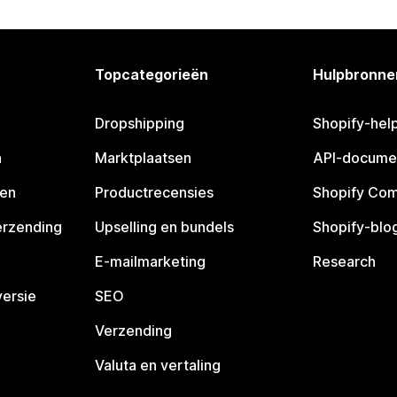
Topcategorieën
Hulpbronne
Dropshipping
Shopify-hel
n
Marktplaatsen
API-docume
pen
Productrecensies
Shopify Co
erzending
Upselling en bundels
Shopify-blo
E-mailmarketing
Research
ersie
SEO
Verzending
Valuta en vertaling