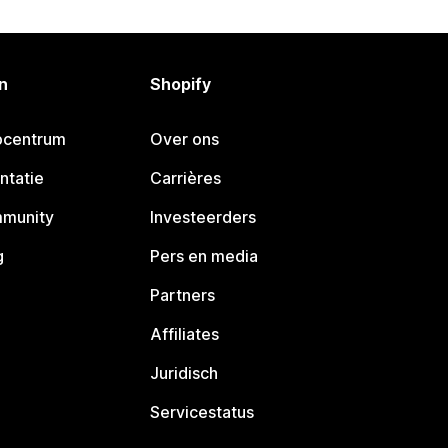
n
Shopify
pcentrum
Over ons
ntatie
Carrières
mmunity
Investeerders
g
Pers en media
Partners
Affiliates
Juridisch
Servicestatus