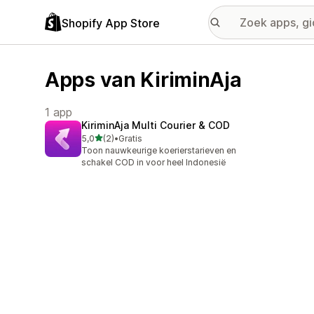
Shopify App Store
Apps van KiriminAja
1 app
KiriminAja Multi Courier & COD
van 5 sterren
5,0
(2)
•
Gratis
2 recensies in totaal
Toon nauwkeurige koerierstarieven en
schakel COD in voor heel Indonesië